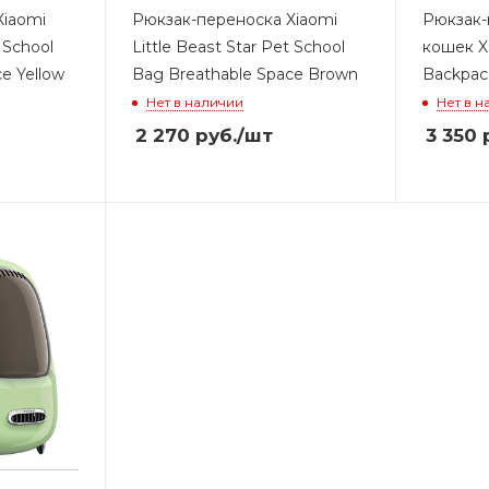
Xiaomi
Рюкзак-переноска Xiaomi
Рюкзак-
t School
Little Beast Star Pet School
кошек X
e Yellow
Bag Breathable Space Brown
Backpac
Нет в наличии
Нет в н
2 270
руб.
/шт
3 350
р