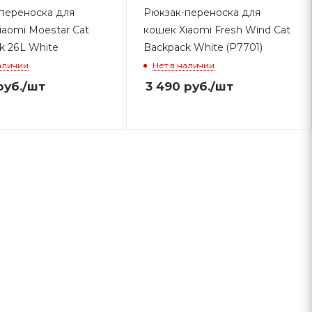
переноска для
Рюкзак-переноска для
iaomi Moestar Cat
кошек Xiaomi Fresh Wind Cat
k 26L White
Backpack White (P7701)
аличии
Нет в наличии
уб.
/шт
3 490
руб.
/шт