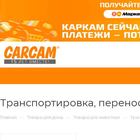
Транспортировка, перено
—
—
—
Главная
Товары для дома
Товары для животных
Тра