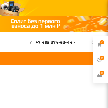
+7 495 374-63-44
0
ВОЙТИ
0
0