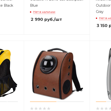
e Black
Blue
Outdoor
Gray
Нет в наличии
Нет в н
2 990
руб.
/шт
3 150
р