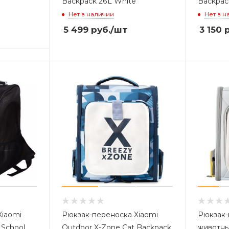
Backpack 26L White
Backpac
Нет в наличии
Нет в н
5 499
руб.
/шт
3 150
р
Xiaomi
Рюкзак-переноска Xiaomi
Рюкзак-
t School
Outdoor X-Zone Cat Backpack
животны