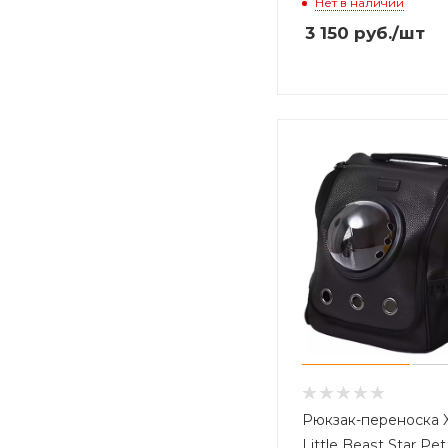
Нет в наличии
3 150
руб.
/шт
Рюкзак-переноска 
Little Beast Star Pe