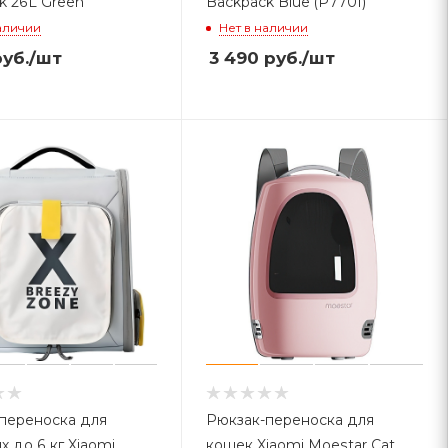
k 26L Green
Backpack Blue (P7701)
аличии
Нет в наличии
уб.
/шт
3 490
руб.
/шт
переноска для
Рюкзак-переноска для
х до 6 кг Xiaomi
кошек Xiaomi Moestar Cat