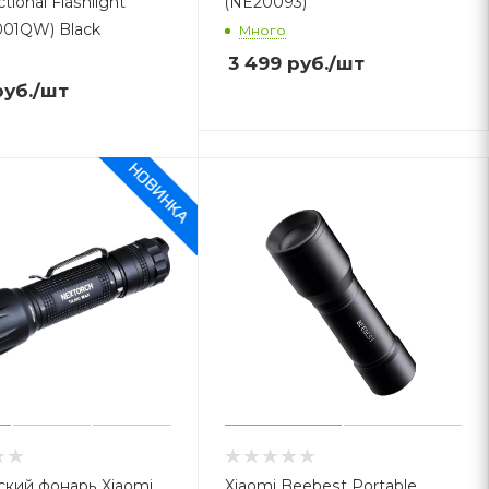
tional Flashlight
(NE20093)
01QW) Black
Много
3 499
руб.
/шт
уб.
/шт
ский фонарь Xiaomi
Xiaomi Beebest Portable