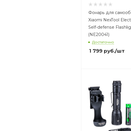
Фонарь для самоо
Xiaomi NexTool Elect
Self-defense Flashli
(NE20041)
Достаточно
1 799
руб.
/шт