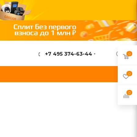
+7 495 374-63-44
0
ВОЙТИ
0
0