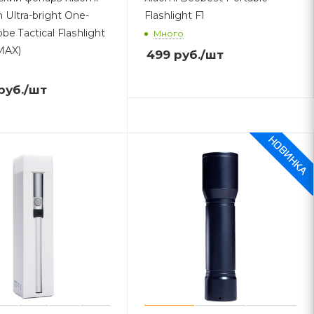
 Ultra-bright One-
Flashlight F1
obe Tactical Flashlight
Много
MAX)
499
руб.
/шт
руб.
/шт