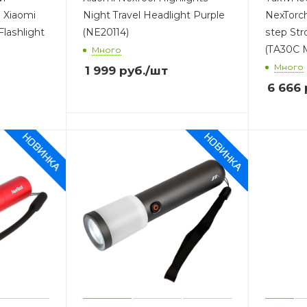
 Xiaomi
Night Travel Headlight Purple
NexTorch
lashlight
(NE20114)
step Str
(TA30C 
Много
Много
1 999
руб.
/шт
6 666