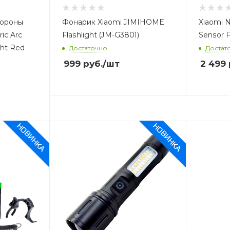
бороны
Фонарик Xiaomi JIMIHOME
Xiaomi N
ric Arc
Flashlight (JM-G3801)
Sensor F
ght Red
Достаточно
Достат
999
руб.
/шт
2 499