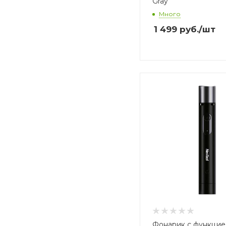
Gray
Много
1 499
руб.
/шт
Фонарик с функцие