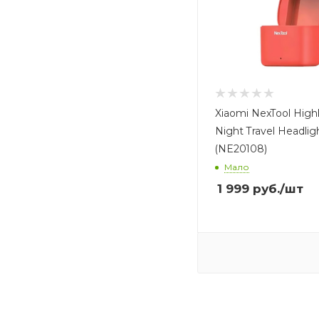
Xiaomi NexTool High
Night Travel Headli
(NE20108)
Мало
1 999
руб.
/шт