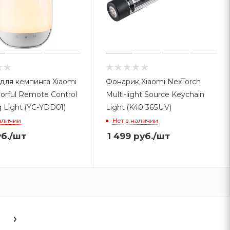
для кемпинга Xiaomi
Фонарик Xiaomi NexTorch
orful Remote Control
Multi-light Source Keychain
 Light (YC-YDD01)
Light (K40 365UV)
аличии
Нет в наличии
б.
/шт
1 499
руб.
/шт