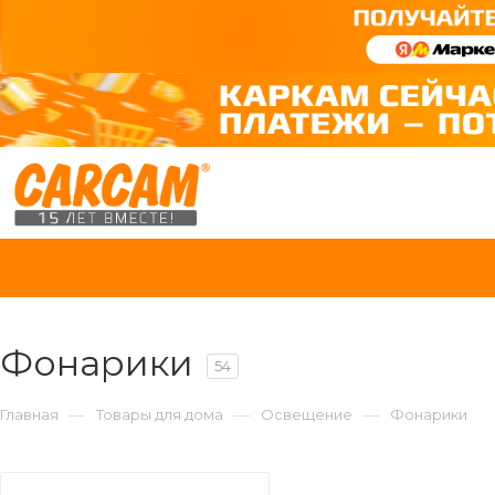
Фонарики
54
—
—
—
Главная
Товары для дома
Освещение
Фонарики