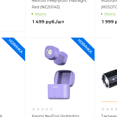
NexTool Peep-proof Flashlight
Multifunc
Red (NE20043)
(MJSDT0
Много
Много
1 499
руб.
/шт
1 999
р
й
Xiaomi NexTool Highlights
Тактиче