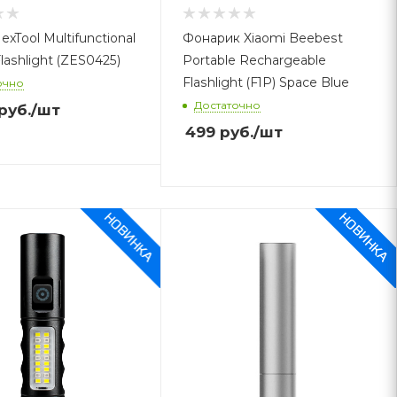
exTool Multifunctional
Фонарик Xiaomi Beebest
lashlight (ZES0425)
Portable Rechargeable
Flashlight (F1P) Space Blue
очно
Достаточно
руб.
/шт
499
руб.
/шт