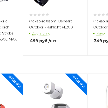
кт с
Фонарик Xiaomi Beheart
Фонарик
Torch
Outdoor Flashlight FL200
Outdoor 
p Strobe
Достаточно
Мало
(TA30C MAX
499
руб.
/шт
349
ру