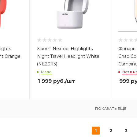
lights
Xiaomi NexTool Highlights
Фонарь 
ght Orange
Night Travel Headlight White
Chao Col
(NE20113)
Camping
Мало
Нет в н
1 999
руб.
/шт
999
ру
ПОКАЗАТЬ ЕЩЕ
1
2
3