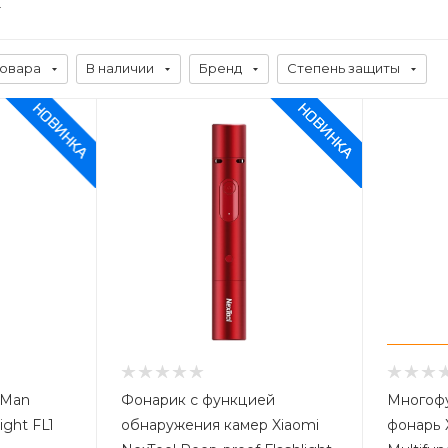
товара
В наличии
Бренд
Степень защиты
uMan
Фонарик с функцией
Многоф
ight FL1
обнаружения камер Xiaomi
фонарь Xiaomi Mijia