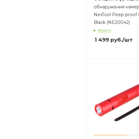
обнаружения камер
NexTool Peep-proof F
Black (NE20042)
Много
1 499
руб.
/шт