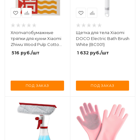
Хлопчатобумажные
Щетка для тела Xiaomi
тряпки для кухни Xiaomi
DOCO Electric Bath Brush
Zhiwu Wood Pulp Cotton
White (BC001)
Rag Dishcloth (ZCQJ005-
516
руб.
/шт
1 632
руб.
/шт
5) (5шт)
ПОД ЗАКАЗ
ПОД ЗАКАЗ