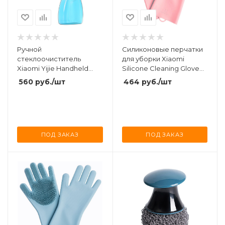
Ручной
Силиконовые перчатки
стеклоочиститель
для уборки Xiaomi
Xiaomi Yijie Handheld
Silicone Cleaning Glove
Spray Window Wiper (YB-
Pink (HH674)
560
руб.
/шт
464
руб.
/шт
08)
ПОД ЗАКАЗ
ПОД ЗАКАЗ