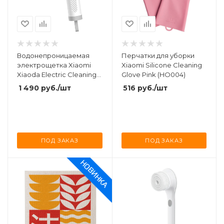
Водонепроницаемая
Перчатки для уборки
электрощетка Xiaomi
Xiaomi Silicone Cleaning
Xiaoda Electric Cleaning
Glove Pink (HO004)
Brush (XL-DDQJS01)
1 490
руб.
/шт
516
руб.
/шт
ПОД ЗАКАЗ
ПОД ЗАКАЗ