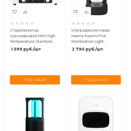
Стерилизатор
Ультрафиолетовая
сухожаровой Mini High
лампа Xiaomi Five
Temperature Sterilizer
Sterilization Light
CH-360T
((YSXDD001YS)
1 599
руб.
/шт
2 790
руб.
/шт
ПОД ЗАКАЗ
ПОД ЗАКАЗ