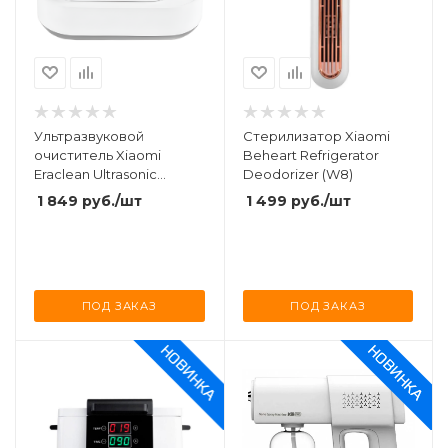
Ультразвуковой
Стерилизатор Xiaomi
очиститель Xiaomi
Beheart Refrigerator
Eraclean Ultrasonic
Deodorizer (W8)
Cleaning Machine (GA01)
1 849
руб.
/шт
1 499
руб.
/шт
ПОД ЗАКАЗ
ПОД ЗАКАЗ