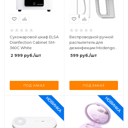
Сухожаровой шкаф ELSA
Беспроводной ручной
Disinfection Cabinet SM-
распылитель для
360C White
дезинфекции Modengo
Nano Spray Machine K5
2 999
руб.
/шт
599
руб.
/шт
Pro (A0027)
ПОД ЗАКАЗ
ПОД ЗАКАЗ