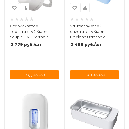
Стерилизатор
Ультразвуковой
портативный Xiaomi
очиститель Xiaomi
Youpin FIVE Portable
Eraclean Ultrasonic
Deodorizer Sterilization
Cleaning Machine Blue
2 779
руб.
/шт
2 499
руб.
/шт
Light White
(CS-602)
(YSXDQ001SS)
ПОД ЗАКАЗ
ПОД ЗАКАЗ