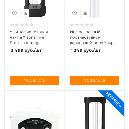
Ультрафиолетовая
Инфракрасный
лампа Xiaomi Five
противозудный
Sterilization Light
карандаш Xiaomi Youpin
(YSXDD001YS)
Infrared Pulse Anti-Itch
3 499
руб.
/шт
1 349
руб.
/шт
Stick (AGW-06)
ПОД ЗАКАЗ
ПОД ЗАКАЗ