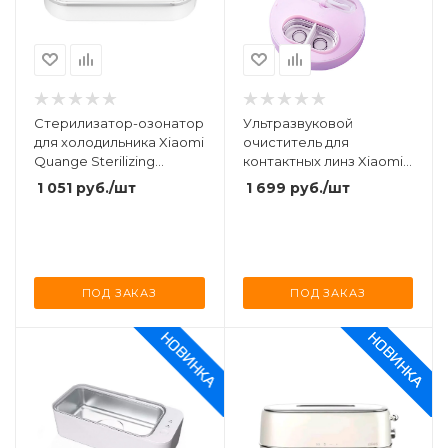
Стерилизатор-озонатор
Ультразвуковой
для холодильника Xiaomi
очиститель для
Quange Sterilizing
контактных линз Xiaomi
Deoderizer (CF120101)
Lofans Ultrasonic Contact
1 051
руб.
/шт
1 699
руб.
/шт
White
Lens Cleaning Box С1
ПОД ЗАКАЗ
ПОД ЗАКАЗ