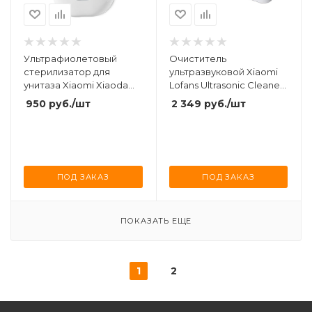
Ультрафиолетовый
Очиститель
стерилизатор для
ультразвуковой Xiaomi
унитаза Xiaomi Xiaoda
Lofans Ultrasonic Cleaner
Smart Intelligent
Machine White (CS-602)
950
руб.
/шт
2 349
руб.
/шт
Sterilization Deodorizer
(HD-ZNSJCW-00)
ПОД ЗАКАЗ
ПОД ЗАКАЗ
ПОКАЗАТЬ ЕЩЕ
1
2