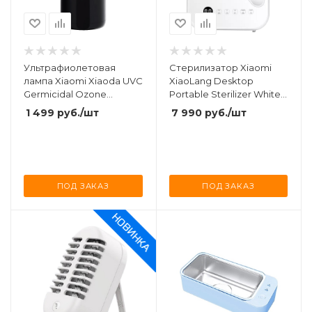
Ультрафиолетовая
Стерилизатор Xiaomi
лампа Xiaomi Xiaoda UVC
XiaoLang Desktop
Germicidal Ozone
Portable Sterilizer White
Sterilization Lamp
(HD-ZMXDJ02)
1 499
руб.
/шт
7 990
руб.
/шт
(ZW2.5D8Y-07)
ПОД ЗАКАЗ
ПОД ЗАКАЗ