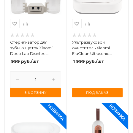
Стерилизатор для
Ультразвуковой
зубных щеток Xiaomi
очиститель Xiaomi
Doco Lab Disinfect
EraClean Ultrasonic
Toothbrush Holder
Cleaner (GA03) White
999
руб.
/шт
1 999
руб.
/шт
(DH001) White
В КОРЗИНУ
ПОД ЗАКАЗ