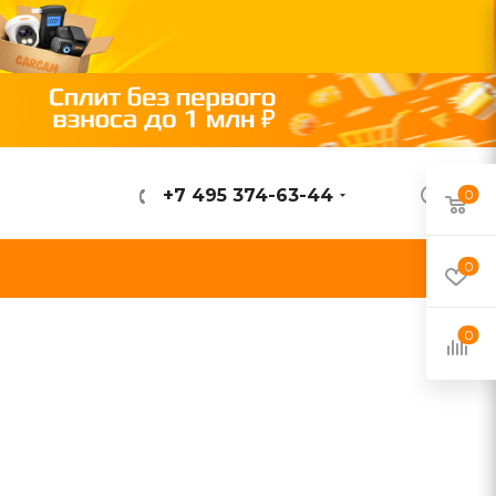
+7 495 374-63-44
0
ВОЙТИ
0
0