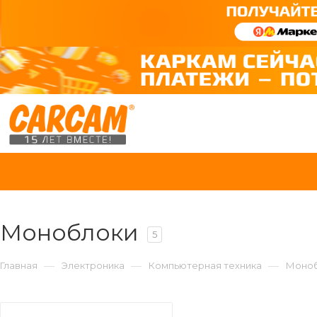
Моноблоки
5
—
—
—
Главная
Электроника
Компьютерная техника
Моно