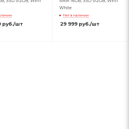
B, SSD 512GB, Win11
RAM 16GB, SSD 512GB, Win11
White
аличии
Нет в наличии
9
руб.
/шт
29 999
руб.
/шт