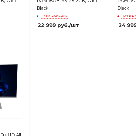
B, Win11
RAM 16GB, SSD 512GB, Win11
RAM 16G
Black
Black
Нет в наличии
Нет в н
22 999
руб.
/шт
24 99
FullHD All