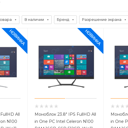
товара
В наличии
Бренд
Разрешение экрана
FullHD All
Моноблок 23.8" IPS FullHD All
Моноблок
eron N100
in One PC Intel Celeron N100
in One P