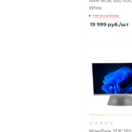
RAM 16GB, SSD 512G
White
Нет в наличии
19 999
руб.
/шт
Моноблок 23.8" IPS 