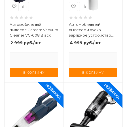
Автомобильный
Автомобильный
пылесос Carcam Vacuum
пылесос и пуско-
Cleaner VC-008 Black
зарядное устройство
Xiaomi Lydsto Emergency
2 999
руб.
/шт
4 999
руб.
/шт
Power Supply and
Handheld Dust Collector
(YM-XCYJDY03) White
В КОРЗИНУ
В КОРЗИНУ