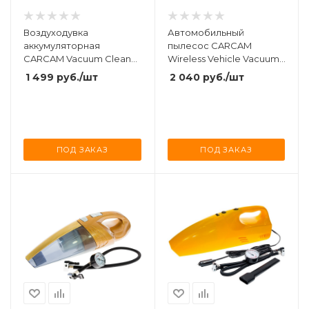
Воздуходувка
Автомобильный
аккумуляторная
пылесос CARCAM
CARCAM Vacuum Cleaner
Wireless Vehicle Vacuum
VC-019
Cleaner AX-6612
1 499
руб.
/шт
2 040
руб.
/шт
ПОД ЗАКАЗ
ПОД ЗАКАЗ