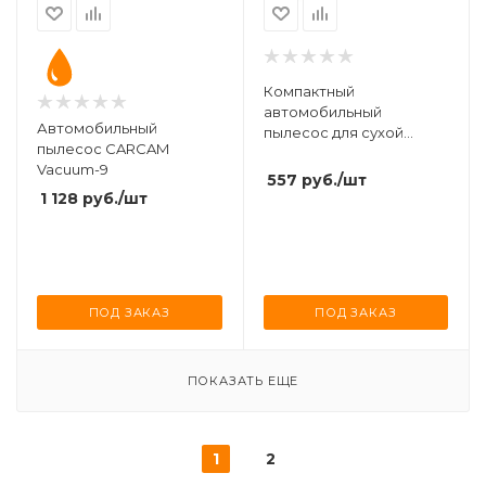
Компактный
автомобильный
Автомобильный
пылесос для сухой
пылесос CARCAM
уборки CARCAM
Vacuum-9
Vacuum-7
557
руб.
/шт
1 128
руб.
/шт
ПОД ЗАКАЗ
ПОД ЗАКАЗ
ПОКАЗАТЬ ЕЩЕ
1
2