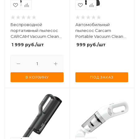
Беспроводной
Автомобильный
портативный пылесос
пылесос Carcam
CARCAM Vacuum Cleaner
Portable Vacuum Cleaner
DW-168
(ZY-3701) Black
1 999
руб.
/шт
999
руб.
/шт
В КОРЗИНУ
ПОД ЗАКАЗ