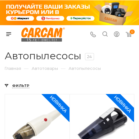
0
Автопылесосы
24
—
—
Главная
Автотовары
Автопылесосы
ФИЛЬТР