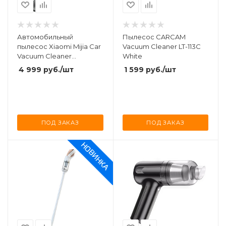
Автомобильный
Пылесос CARCAM
пылесос Xiaomi Mijia Car
Vacuum Cleaner LT-113C
Vacuum Cleaner
White
(MJXCQ01QW) Black
4 999
руб.
/шт
1 599
руб.
/шт
ПОД ЗАКАЗ
ПОД ЗАКАЗ