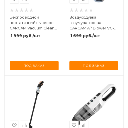
Беспроводной
Воздуходувка
портативный пылесос
аккумуляторная
CARCAM Vacuum Cleaner
CARCAM Air Blower VC-
DW-189
018
1 999
руб.
/шт
1 699
руб.
/шт
ПОД ЗАКАЗ
ПОД ЗАКАЗ