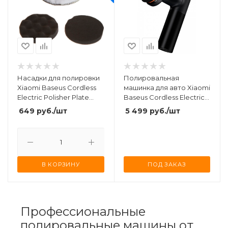
Насадки для полировки
Полировальная
Xiaomi Baseus Cordless
машинка для авто Xiaomi
Electric Polisher Plate
Baseus Cordless Electric
Accessories Package
Polisher (CRDLQ-B01)
649
руб.
/шт
5 499
руб.
/шт
(CRDLQ-C01)
Black
В КОРЗИНУ
ПОД ЗАКАЗ
Профессиональные
полировальные машины от