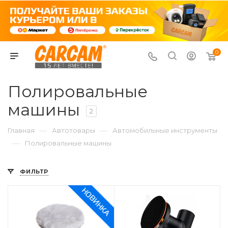
0
Полировальные
машины
2
—
—
Главная
Автотовары
Автомобильные инструменты
—
Полировальные машины
ФИЛЬТР