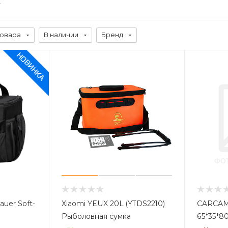
товара
В наличии
Бренд
uer Soft-
Xiaomi YEUX 20L (YTDS2210)
CARCAM
Рыболовная сумка
65*35*80