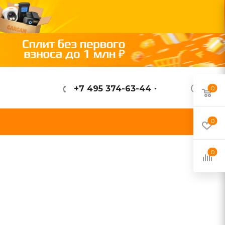
+7 495 374-63-44
0
ВОЙТИ
0
0