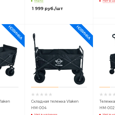
Мало
Нет в н
1 999
руб.
/шт
laken
Складная тележка Vlaken
Тележка
HM-004
HM-002
Нет в наличии
Нет в н