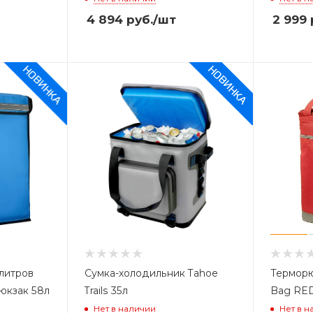
4 894
руб.
/шт
2 999
литров
Сумка-холодильник Tahoe
Терморю
юкзак 58л
Trails 35л
Bag RE
Нет в наличии
Нет в н