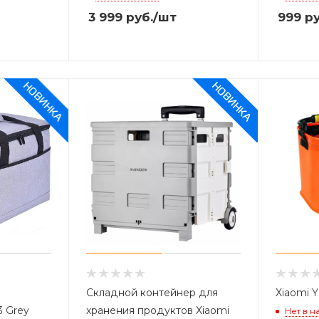
3 999
руб.
/шт
999
ру
Складной контейнер для
Xiaomi Y
3 Grey
хранения продуктов Xiaomi
Нет в н