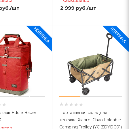
руб.
/шт
2 999
руб.
/шт
кзак Eddie Bauer
Портативная складная
D
тележка Xiaomi Chao Foldable
Camping Trolley (YC-ZDYDC01)
аличии