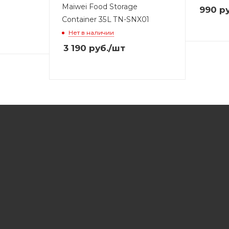
Maiwei Food Storage
990
ру
Container 35L TN-SNX01
Нет в наличии
3 190
руб.
/шт