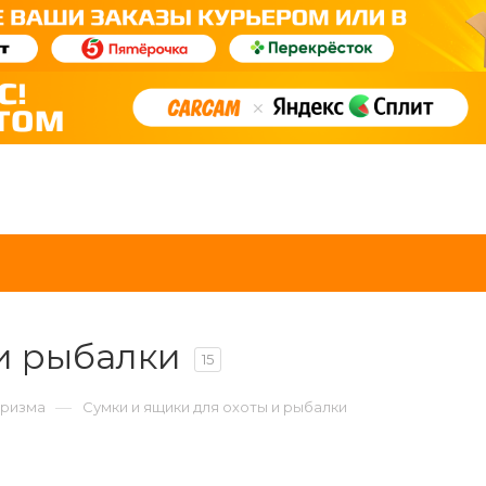
и рыбалки
15
—
уризма
Сумки и ящики для охоты и рыбалки