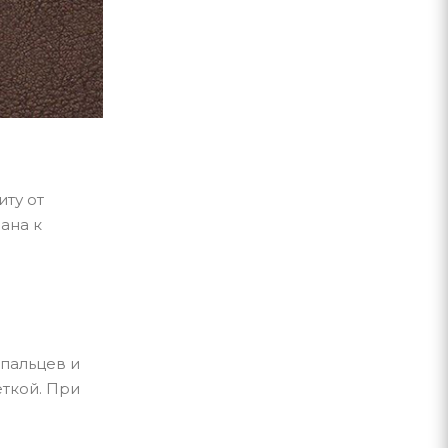
ту от
ана к
пальцев и
ткой. При