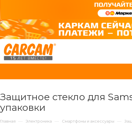
Защитное стекло для Samsun
упаковки
—
—
—
Главная
Электроника
Смартфоны и аксессуары
Защ