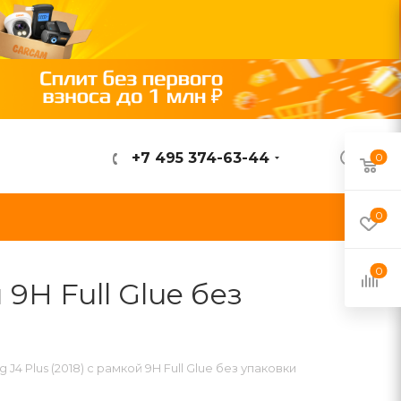
+7 495 374-63-44
0
ВОЙТИ
0
0
9H Full Glue без
4 Plus (2018) с рамкой 9H Full Glue без упаковки