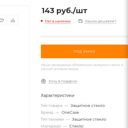
143
руб.
/шт
Нет в наличии
Нашли дешевле?
ПОД ЗАКАЗ
Наши менеджеры обязательно свяжутся с вами и
уточнят условия заказа
Хочу в подарок
Характеристики
Тип товара
—
Защитное стекло
Бренд
—
OneCase
Тип техники
—
Защитное стекло
Материал
—
Стекло