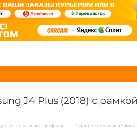
g J4 Plus (2018) с рамкой 
—
итные стекла для смартфонов
Защитное стекло для Samsung J