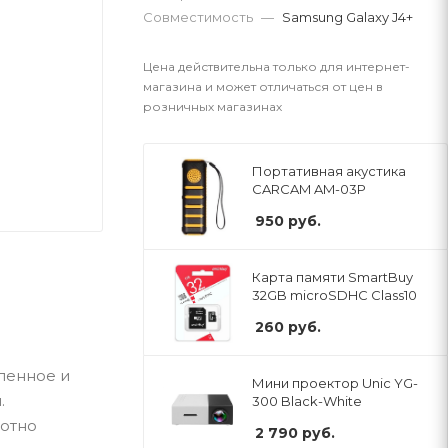
Совместимость
—
Samsung Galaxy J4+
Цена действительна только для интернет-
магазина и может отличаться от цен в
розничных магазинах
Портативная акустика
CARCAM AM-03P
950
руб.
Карта памяти SmartBuy
32GB microSDHC Class10
260
руб.
аленное и
Мини проектор Unic YG-
.
300 Black-White
лотно
2 790
руб.