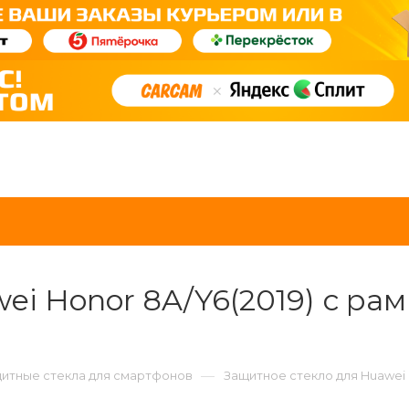
i Honor 8A/Y6(2019) с рамк
—
итные стекла для смартфонов
Защитное стекло для Huawei H