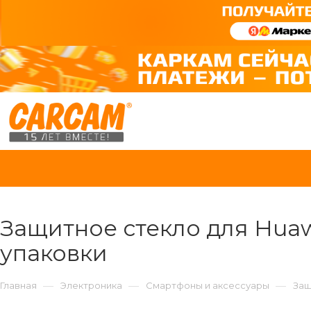
Защитное стекло для Huawe
упаковки
—
—
—
Главная
Электроника
Смартфоны и аксессуары
Защ