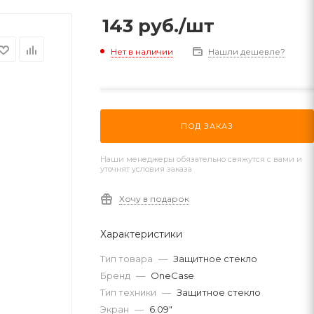
143
руб.
/шт
Нет в наличии
Нашли дешевле?
ПОД ЗАКАЗ
Наши менеджеры обязательно свяжутся с вами и
уточнят условия заказа
Хочу в подарок
Характеристики
Тип товара
—
Защитное стекло
Бренд
—
OneCase
Тип техники
—
Защитное стекло
Экран
—
6.09"