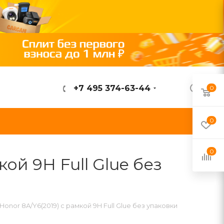
+7 495 374-63-44
0
ВОЙТИ
0
0
ой 9H Full Glue без
onor 8A/Y6(2019) с рамкой 9H Full Glue без упаковки