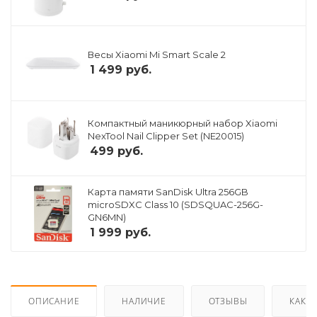
Весы Xiaomi Mi Smart Scale 2
1 499
руб.
Компактный маникюрный набор Xiaomi
NexTool Nail Clipper Set (NE20015)
499
руб.
Карта памяти SanDisk Ultra 256GB
microSDXC Class 10 (SDSQUAC-256G-
GN6MN)
1 999
руб.
ОПИСАНИЕ
НАЛИЧИЕ
ОТЗЫВЫ
КАК К