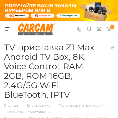
0
TV-приставка Z1 Max
Android TV Box, 8K,
Voice Control, RAM
2GB, ROM 16GB,
2.4G/5G WiFi,
BlueTooth, IPTV
—
—
—
Главная
Электроника
Телевизоры и приставки
—
ТВ-тюнеры и приставки