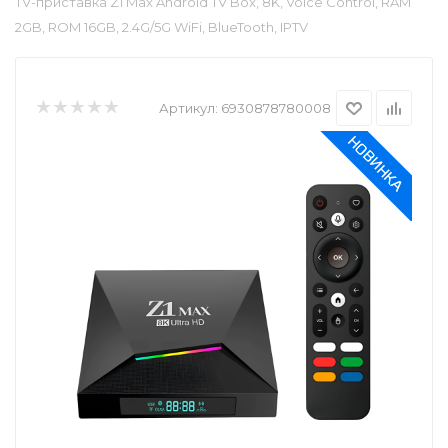
TV-приставка Z1 Max Android TV Box, 8K, Voice Control, RAM
2GB, ROM 16GB, 2.4G/5G WiFi, BlueTooth, IPTV
Артикул:
6930878780008