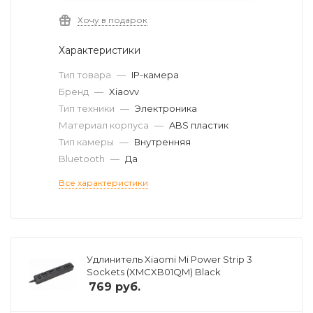
Хочу в подарок
Характеристики
Тип товара
—
IP-камера
Бренд
—
Xiaovv
Тип техники
—
Электроника
Материал корпуса
—
ABS пластик
Тип камеры
—
Внутренняя
Bluetooth
—
Да
Все характеристики
Удлинитель Xiaomi Mi Power Strip 3
Sockets (XMCXB01QM) Black
769
руб.