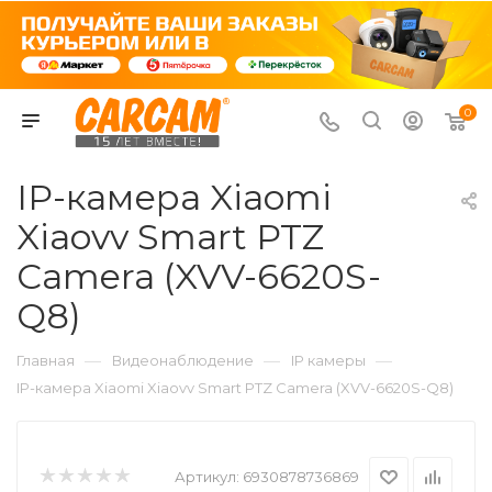
0
IP-камера Xiaomi
Xiaovv Smart PTZ
Camera (XVV-6620S-
Q8)
—
—
—
Главная
Видеонаблюдение
IP камеры
IP-камера Xiaomi Xiaovv Smart PTZ Camera (XVV-6620S-Q8)
Артикул:
6930878736869