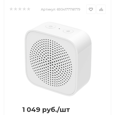
Артикул:
6934177718779
1 049
руб.
/шт