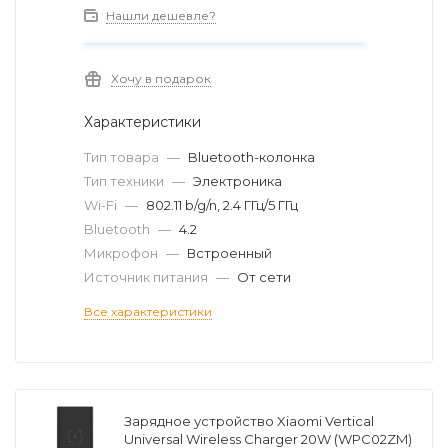
Нашли дешевле?
Хочу в подарок
Характеристики
Тип товара
—
Bluetooth-колонка
Тип техники
—
Электроника
Wi-Fi
—
802.11 b/g/n, 2.4 ГГц/5 ГГц
Bluetooth
—
4.2
Микрофон
—
Встроенный
Источник питания
—
От сети
Все характеристики
Зарядное устройство Xiaomi Vertical
Universal Wireless Charger 20W (WPC02ZM)