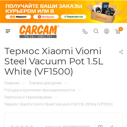
0
Термос Xiaomi Viomi
Steel Vacuum Pot 1.5L
White (VF1500)
—
—
Главная
Товары для дома
—
Посуда и кухонные принадлежности
—
Термосы и термокружки
Термос Xiaomi Viomi Steel Vacuum Pot 1.5L White (VF1500)
Артикул:
6923185601029