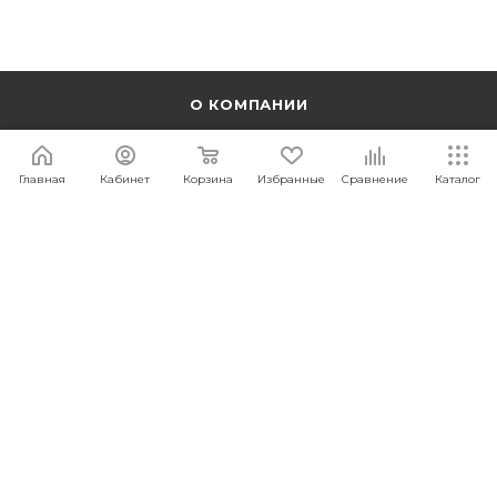
О КОМПАНИИ
ГДЕ КУПИТЬ?
Главная
Кабинет
Корзина
Избранные
Сравнение
Каталог
КОНТАКТЫ
ПОДДЕРЖКА
ДОСТАВКА И ОПЛАТА
ПУБЛИЧНАЯ ОФЕРТА
АБОНЕНТСКОЕ ОБСЛУЖИВАНИЕ
ВАКАНСИИ
СОТРУДНИЧЕСТВО С БЛОГЕРАМИ