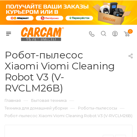
0
Робот-пылесос
Xiaomi Viomi Cleaning
Robot V3 (V-
RVCLM26B)
—
—
Главная
Бытовая техника
—
—
Техника для домашней уборки
Роботы-пылесосы
Робот-пылесос Xiaomi Viomi Cleaning Robot V3 (V-RVCLM26B)