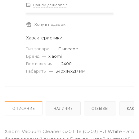
Нашли дешевле?
Хочу в подарок
Характеристики
Тип товара
—
Пылесос
Бренд
—
xiaomi
Вес изделия
—
2400 г
Габариты
—
340x114x217 мм
ОПИСАНИЕ
НАЛИЧИЕ
ОТЗЫВЫ
КАК К
Xiaomi Vacuum Cleaner G20 Lite (С203) EU White - это