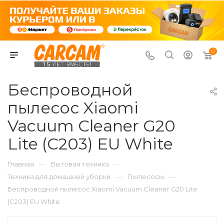
0
Беспроводной
пылесос Xiaomi
Vacuum Cleaner G20
Lite (С203) EU White
—
—
Главная
Бытовая техника
—
—
Техника для домашней уборки
Пылесосы
Беспроводной пылесос Xiaomi Vacuum Cleaner G20 Lite
(С203) EU White