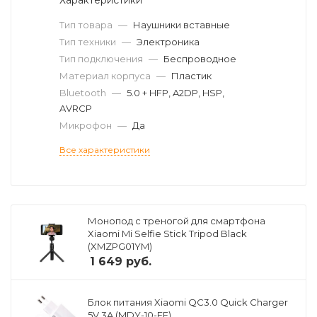
Тип товара
—
Наушники вставные
Тип техники
—
Электроника
Тип подключения
—
Беспроводное
Материал корпуса
—
Пластик
Bluetooth
—
5.0 + HFP, A2DP, HSP,
AVRCP
Микрофон
—
Да
Все характеристики
Монопод с треногой для смартфона
Xiaomi Mi Selfie Stick Tripod Black
(XMZPG01YM)
1 649
руб.
Блок питания Xiaomi QC3.0 Quick Charger
5V 3A (MDY-10-EF)