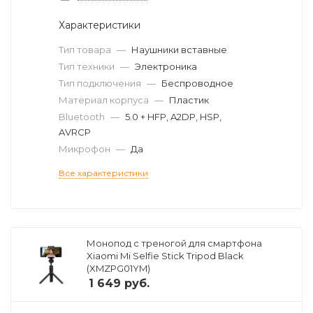
Характеристики
Тип товара
—
Наушники вставные
Тип техники
—
Электроника
Тип подключения
—
Беспроводное
Материал корпуса
—
Пластик
Bluetooth
—
5.0 + HFP, A2DP, HSP,
AVRCP
Микрофон
—
Да
Все характеристики
Монопод с треногой для смартфона
Xiaomi Mi Selfie Stick Tripod Black
(XMZPG01YM)
1 649
руб.