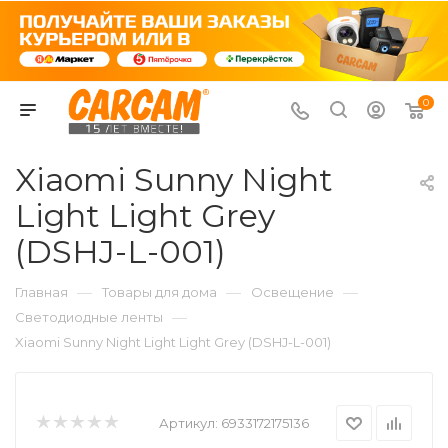
0
Xiaomi Sunny Night
Light Light Grey
(DSHJ-L-001)
—
—
—
Главная
Товары для дома
Освещение
—
Светодиодные ленты
Xiaomi Sunny Night Light Light Grey (DSHJ-L-001)
Артикул:
6933172175136