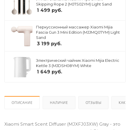
Skipping Rope 2 (MJTS02YM) Light Sand
1 499
руб.
Перкуссионный массажер Xiaomi Mijia
Fascia Gun 3 Mini Edition (MJJMQ07YM) Light
Sand
3 199
руб.
Электрический чайник Xiaomi Mijia Electric
Kettle 3 (MJDSH08YM) White
1 649
руб.
ОПИСАНИЕ
НАЛИЧИЕ
ОТЗЫВЫ
КАК К
Xiaomi Smart Scent Diffuser (MJXFJ03XW) Gray - это