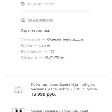
Нашли дешевле?
Хочу в подарок
Характеристики
Тип товара
—
Освежитель воздуха
Бренд
—
xiaomi
Вес изделия
—
155 г
Габариты
—
74х74х75 мм
Робот-пылесос Xiaomi Mijia Intelligent
Vacuum Cleaner Robot 3 (MJST1S) White
13 999
руб.
Умная скакалка Xiaomi Mijia Smart