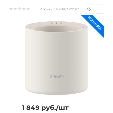
Артикул:
6941812742587
1 849
руб.
/шт