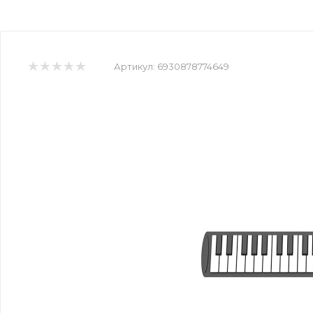
Артикул:
6930878774649