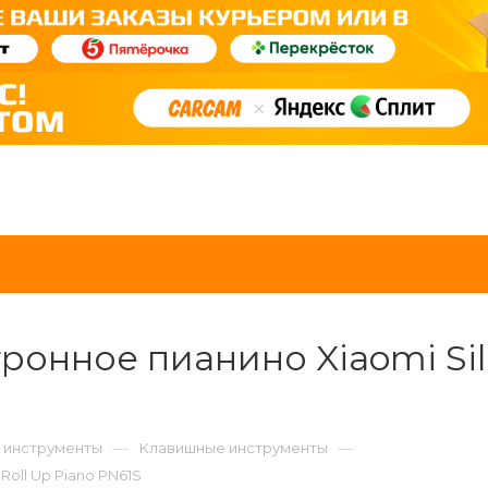
онное пианино Xiaomi Silic
—
—
 инструменты
Клавишные инструменты
Roll Up Piano PN61S