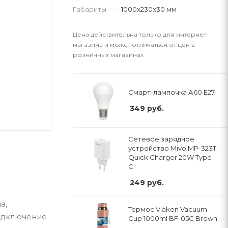
Габариты
—
1000х230х30 мм
Цена действительна только для интернет-
магазина и может отличаться от цен в
розничных магазинах
Смарт-лампочка А60 E27
349
руб.
Сетевое зарядное
устройство Mivo MP-323T
Quick Charger 20W Type-
C
249
руб.
а,
Термос Vlaken Vacuum
подключение
Cup 1000ml BF-05С Brown