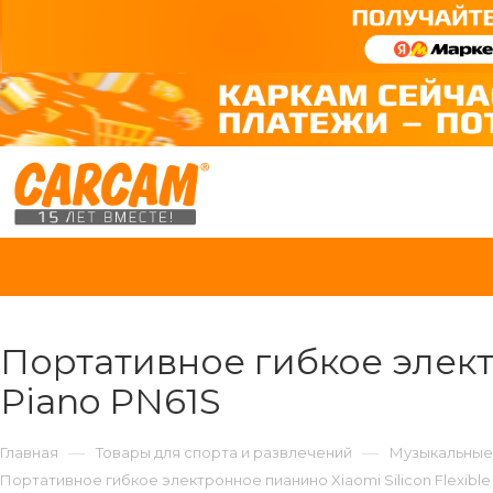
Портативное гибкое электр
Piano PN61S
—
—
Главная
Товары для спорта и развлечений
Музыкальные
Портативное гибкое электронное пианино Xiaomi Silicon Flexible 