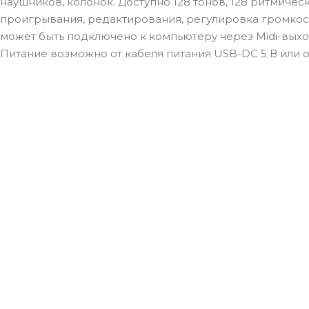
наушников, колонок. Доступно 128 тонов, 128 ритмичес
проигрывания, редактирования, регулировка громкост
может быть подключено к компьютеру через Midi-выход и
Питание возможно от кабеля питания USB-DC 5 В или о