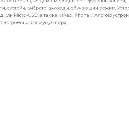
ких паттернов, 45 демо-мелодий. Есть функции записи,
и, сустейн, вибрато, аккорды, обучающий режим. Устр
ли Micro-USB, а также к iPad, iPhone и Android устрой
т встроенного аккумулятора.