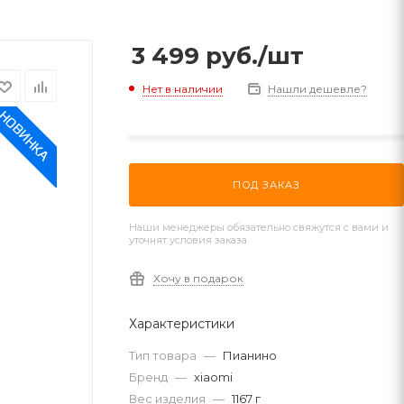
3 499
руб.
/шт
Нет в наличии
Нашли дешевле?
ПОД ЗАКАЗ
Наши менеджеры обязательно свяжутся с вами и
уточнят условия заказа
Хочу в подарок
Характеристики
Тип товара
—
Пианино
Бренд
—
xiaomi
Вес изделия
—
1167 г