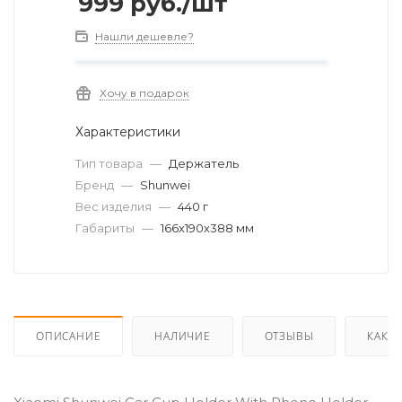
999
руб.
/шт
Нашли дешевле?
Хочу в подарок
Характеристики
Тип товара
—
Держатель
Бренд
—
Shunwei
Вес изделия
—
440 г
Габариты
—
166х190х388 мм
ОПИСАНИЕ
НАЛИЧИЕ
ОТЗЫВЫ
КАК К