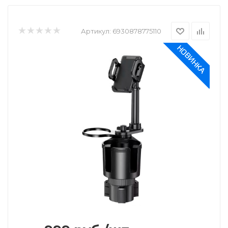
Артикул:
6930878775110