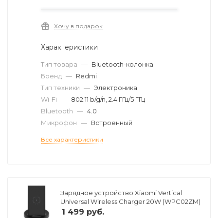
Хочу в подарок
Характеристики
Тип товара
—
Bluetooth-колонка
Бренд
—
Redmi
Тип техники
—
Электроника
Wi-Fi
—
802.11 b/g/n, 2.4 ГГц/5 ГГц
Bluetooth
—
4.0
Микрофон
—
Встроенный
Все характеристики
Зарядное устройство Xiaomi Vertical
Universal Wireless Charger 20W (WPC02ZM)
1 499
руб.