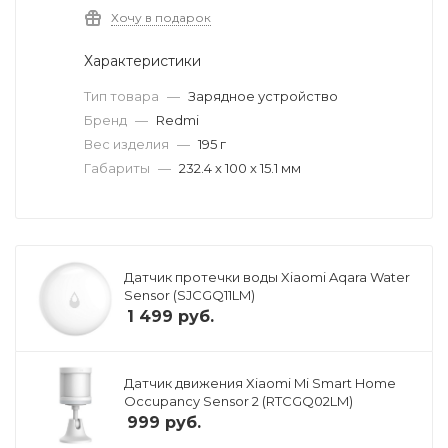
Хочу в подарок
Характеристики
Тип товара
—
Зарядное устройство
Бренд
—
Redmi
Вес изделия
—
195 г
Габариты
—
232.4 х 100 х 15.1 мм
Датчик протечки воды Xiaomi Aqara Water
Sensor (SJCGQ11LM)
1 499
руб.
Датчик движения Xiaomi Mi Smart Home
Occupancy Sensor 2 (RTCGQ02LM)
999
руб.