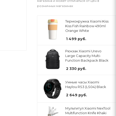
магазина и может отличаться от цен в
розничных магазинах
Термокружка Xiaomi Kiss
Kiss Fish Rainbow 490ml
Orange White
1 499
руб.
Рюкзак Xiaomi Urevo
Large Capacity Multi-
Function Backpack Black
2 330
руб.
Умные часы Xiaomi
Haylou RS3 (LS04) Black
2 649
руб.
Мультитул Xiaomi NexTool
Multifunction Knife Khaki