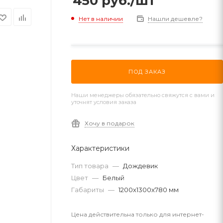
450
руб.
/шт
Нет в наличии
Нашли дешевле?
ПОД ЗАКАЗ
Наши менеджеры обязательно свяжутся с вами и
уточнят условия заказа
Хочу в подарок
Характеристики
Тип товара
—
Дождевик
Цвет
—
Белый
Габариты
—
1200x1300x780 мм
Цена действительна только для интернет-