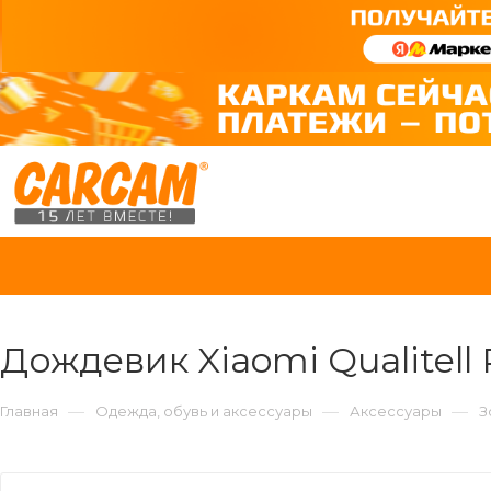
Дождевик Xiaomi Qualitell 
—
—
—
Главная
Одежда, обувь и аксессуары
Аксессуары
З