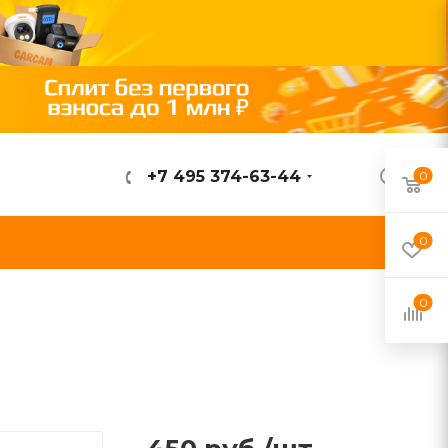
+7 495 374-63-44
0
ВОЙТИ
0
0