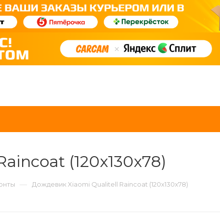
Raincoat (120x130x78)
—
онты
Дождевик Xiaomi Qualitell Raincoat (120x130x78)