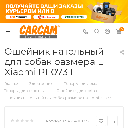
0
Ошейник нательный
для собак размера L
Xiaomi PE073 L
—
—
—
Главная
Электроника
Товары для дома
—
—
Товары для животных
Ошейники для собак
Ошейник нательный для собак размера L Xiaomi PE073 L
Артикул:
6941214108332