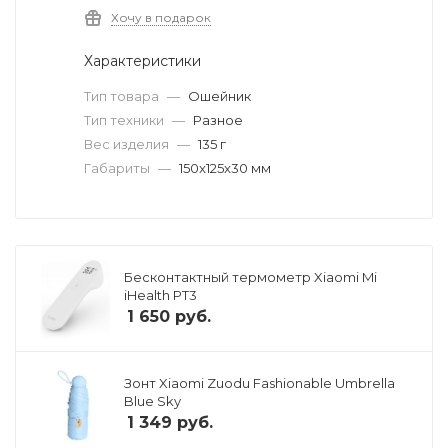
Хочу в подарок
Характеристики
Тип товара
—
Ошейник
Тип техники
—
Разное
Вес изделия
—
135 г
Габариты
—
150x125x30 мм
Бесконтактный термометр Xiaomi Mi
iHealth PT3
1 650
руб.
Зонт Xiaomi Zuodu Fashionable Umbrella
Blue Sky
1 349
руб.