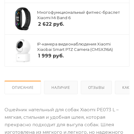
Многофункциональный фитнес-браслет
Xiaomi Mi Band 6
2 622
руб.
IP-камера видеонаблюдения Xiaomi
Xiaobai Smart PTZ Camera (CMSXJ16A)
1 999
руб.
ОПИСАНИЕ
НАЛИЧИЕ
ОТЗЫВЫ
КАК К
Ошейник нательный для собак Xiaomi PE073 L –
мягкая, стильная и удобная шлея, которая
прекрасно подходит для выгула собак. Шлея
изготовлена из мягкого и легкого, но надежного