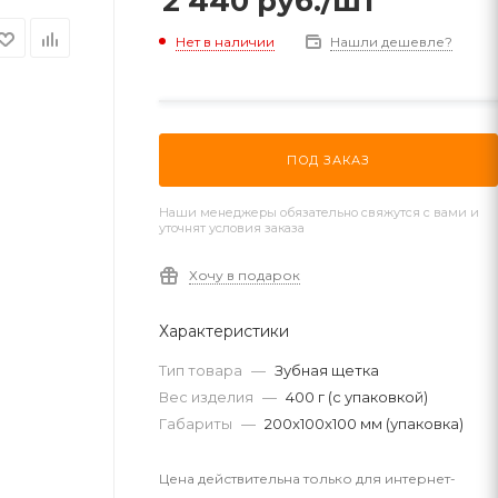
2 440
руб.
/шт
Нет в наличии
Нашли дешевле?
ПОД ЗАКАЗ
Наши менеджеры обязательно свяжутся с вами и
уточнят условия заказа
Хочу в подарок
Характеристики
Тип товара
—
Зубная щетка
Вес изделия
—
400 г (с упаковкой)
Габариты
—
200x100x100 мм (упаковка)
Цена действительна только для интернет-