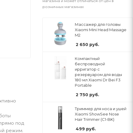
магазина и может отличаться от цен в
розничных магазинах
Массажер для головы
Xiaomi Mini Head Massage
M2
2 650
руб.
Компактный
беспроводной
ирригатор с
резервуаром для воды
180 мл Xiaomi Dr Bei F3
Portable
2 750
руб.
ективно
о
Триммер для носа и ушей
Xiaomi ShowSee Nose
аботы
Hair Trimmer (C1-BK)
 прямо под
499
руб.
ый режим.