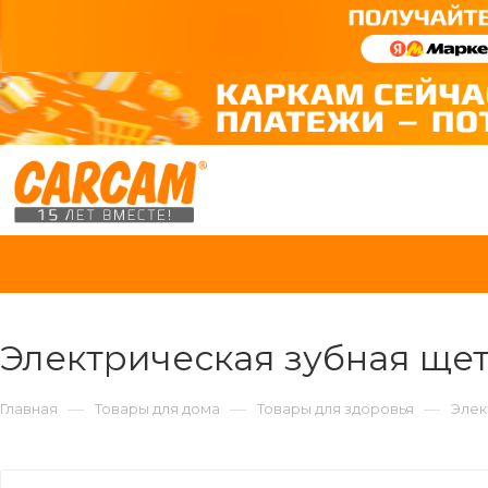
Электрическая зубная щетк
—
—
—
Главная
Товары для дома
Товары для здоровья
Элек