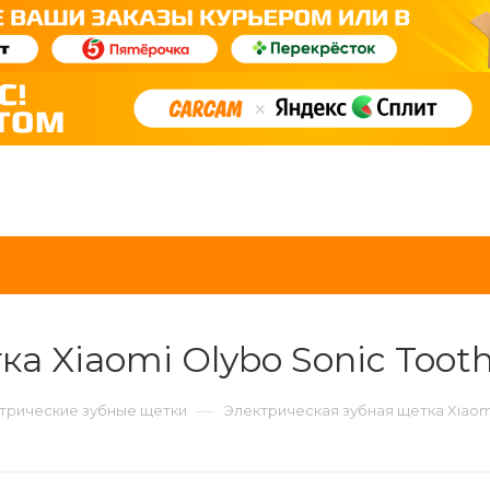
а Xiaomi Olybo Sonic Toot
—
трические зубные щетки
Электрическая зубная щетка Xiaomi