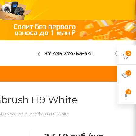
+7 495 374-63-44
0
ВОЙТИ
0
0
hbrush H9 White
 Olybo Sonic Toothbrush H9 White