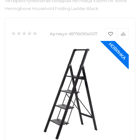
Четырёхступенчатая складная лестница Xiaomi Mr. Bond
Herringbone Household Folding Ladder Black
Артикул:
6971609541017