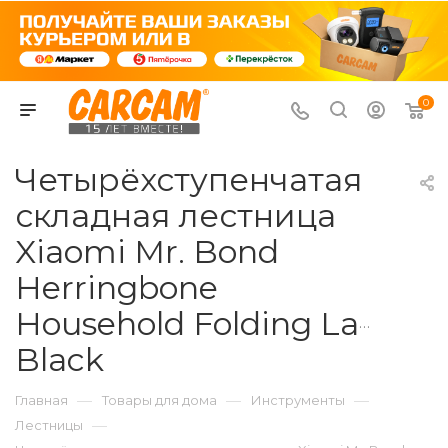
0
Четырёхступенчатая
складная лестница
Xiaomi Mr. Bond
Herringbone
Household Folding Ladder
Black
—
—
—
Главная
Товары для дома
Инструменты
—
Лестницы