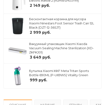
Electric Kettle 2 (MJHWSH03YM)
2 149
руб.
Бесконтактная корзина для мусора
Xiaomi Ninestars Foot Sensor Trash Can 12L
Black (DZT-12-36SJT)
2 999
руб.
Вакуумный упаковщик Xiaomi Xiaoda
Vacuum Sealing Machine Sterilization (XD-
ZKFKJ01)
3 649
руб.
Бутылка Xiaomi KKF Meta Tritan Sports
Bottle 690ML (P-U69WS) Vitality Green
999
руб.
ОПИСАНИЕ
НАЛИЧИЕ
ОТЗЫВЫ
КАК К