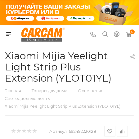
0
Xiaomi Mijia Yeelight
Light Strip Plus
Extension (YLOT01YL)
—
—
—
Главная
Товары для дома
Освещение
—
Светодиодные ленты
Xiaomi Mijia Yeelight Light Strip Plus Extension (YLOT01YL)
Артикул:
6924922201281