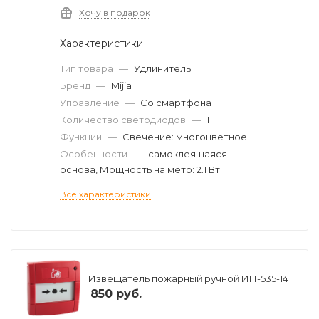
Хочу в подарок
Характеристики
Тип товара
—
Удлинитель
Бренд
—
Mijia
Управление
—
Со смартфона
Количество светодиодов
—
1
Функции
—
Свечение: многоцветное
Особенности
—
самоклеящаяся
основа, Мощность на метр: 2.1 Вт
Все характеристики
Извещатель пожарный ручной ИП-535-14
850
руб.