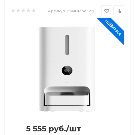
Артикул:
6941812749357
5 555
руб.
/шт