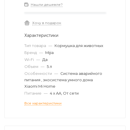
Нашли дешевле?
Хочу в подарок
Характеристики
Тип товара
—
Кормушка для животных
Бренд
—
Mijia
Wi-Fi
—
Да
Объем
—
5 л
Особенности
—
Система аварийного
питания , экосистема умного дома
Xiaomi Mi Home
Питание
—
4 x AA, От сети
Все характеристики