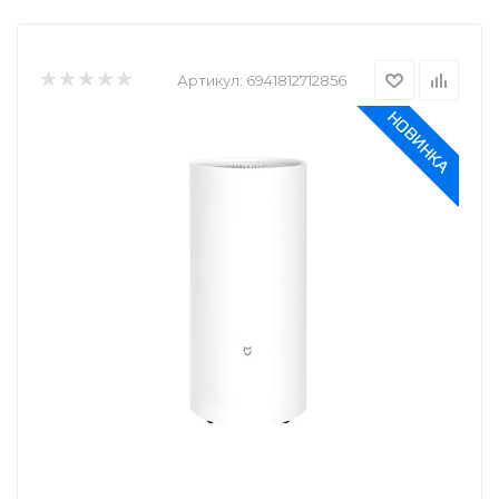
Артикул:
6941812712856