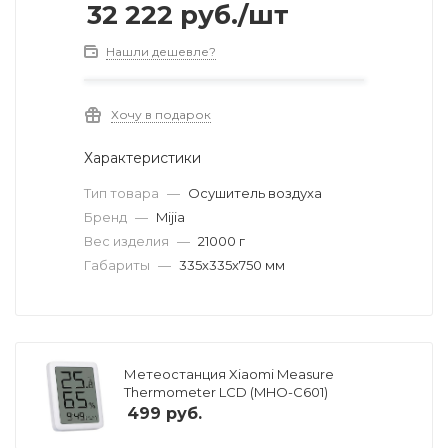
32 222
руб.
/шт
Нашли дешевле?
Хочу в подарок
Характеристики
Тип товара
—
Осушитель воздуха
Бренд
—
Mijia
Вес изделия
—
21000 г
Габариты
—
335х335х750 мм
Метеостанция Xiaomi Measure
Thermometer LCD (MHO-C601)
499
руб.