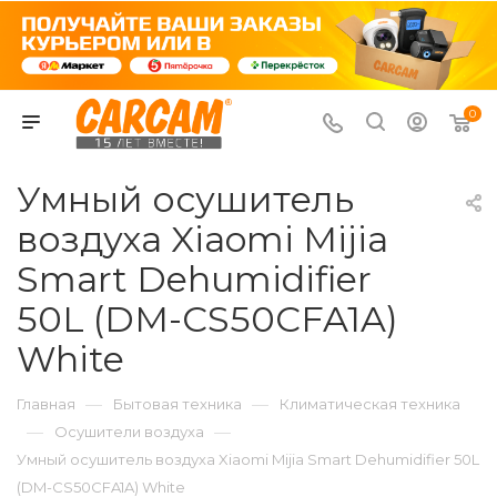
0
Умный осушитель
воздуха Xiaomi Mijia
Smart Dehumidifier
50L (DM-CS50CFA1A)
White
—
—
Главная
Бытовая техника
Климатическая техника
—
—
Осушители воздуха
Умный осушитель воздуха Xiaomi Mijia Smart Dehumidifier 50L
(DM-CS50CFA1A) White