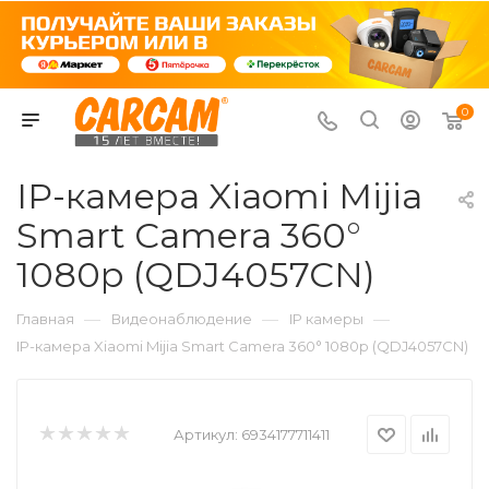
0
IP-камера Xiaomi Mijia
Smart Camera 360°
1080р (QDJ4057CN)
—
—
—
Главная
Видеонаблюдение
IP камеры
IP-камера Xiaomi Mijia Smart Camera 360° 1080р (QDJ4057CN)
Артикул:
6934177711411