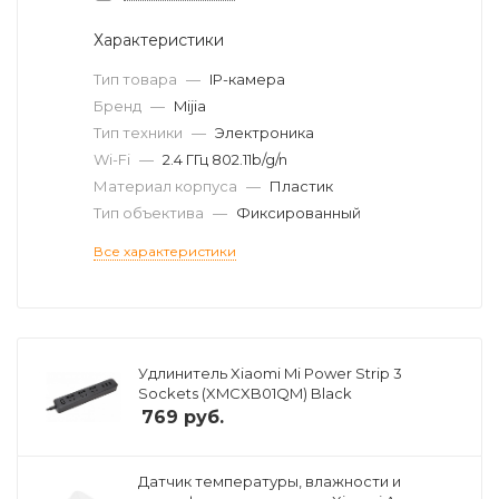
Характеристики
Тип товара
—
IP-камера
Бренд
—
Mijia
Тип техники
—
Электроника
Wi-Fi
—
2.4 ГГц 802.11b/g/n
Материал корпуса
—
Пластик
Тип объектива
—
Фиксированный
Все характеристики
Удлинитель Xiaomi Mi Power Strip 3
Sockets (XMCXB01QM) Black
769
руб.
Датчик температуры, влажности и