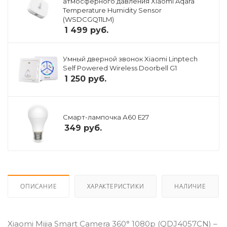
атмосферного давления Xiaomi Aqara
Temperature Humidity Sensor
(WSDCGQ11LM)
1 499
руб.
Умный дверной звонок Xiaomi Linptech
Self Powered Wireless Doorbell G1
1 250
руб.
Смарт-лампочка А60 E27
349
руб.
ОПИСАНИЕ
ХАРАКТЕРИСТИКИ
НАЛИЧИЕ
Xiaomi Mijia Smart Camera 360° 1080р (QDJ4057CN) –