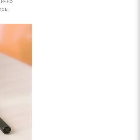
лично
оры.