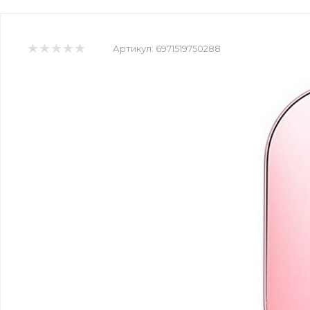
Артикул:
6971519750288