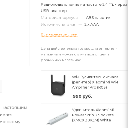
Радиоподключение на частоте 2.4 ГГц через
USB-адаптер
Материал корпуса
—
ABS пластик
Источник питания
—
2 x ААA
Все характеристики
Цена действительна только для интернет-
магазина и может отличаться от цен в
розничных магазинах
Wi-Fi усилитель сигнала
(репитер) Xiaomi Mi Wi-Fi
Amplifier Pro (R03)
990
руб.
т настоящим
Удлинитель Xiaomi Mi
чивает
Power Strip 3 Sockets
(XMCXB01QM) White
ическому