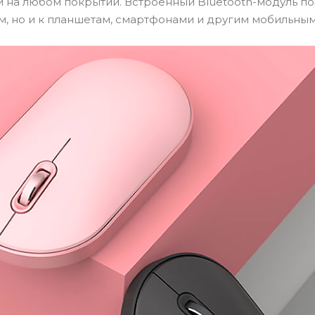
 на любом покрытии. Встроенный Bluetooth-модуль по
м, но и к планшетам, смартфонами и другим мобильны