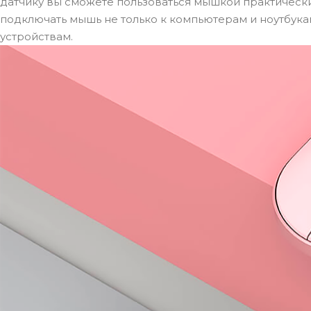
датчику вы сможете пользоваться мышкой практически
подключать мышь не только к компьютерам и ноутбука
устройствам.