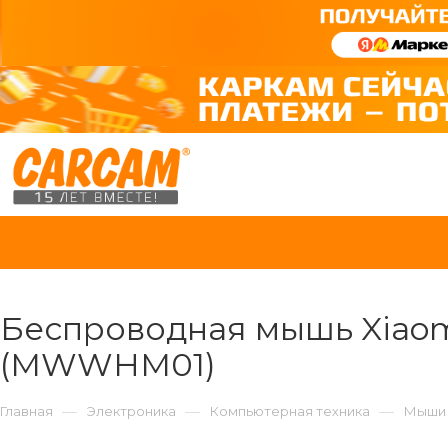
Беспроводная мышь Xiaomi
(MWWHM01)
—
—
—
Главная
Электроника
Компьютерная техника
Мыши 