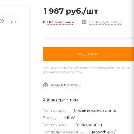
1 987
руб.
/шт
Нет в наличии
Нашли дешевле?
ПОД ЗАКАЗ
Наши менеджеры обязательно свяжутся с вами и
уточнят условия заказа
Хочу в подарок
Характеристики
Тип товара
—
Мышь компьютерная
Бренд
—
MIIIW
Тип техники
—
Электроника
Тип подключения
—
Bluetooth 4.0 /