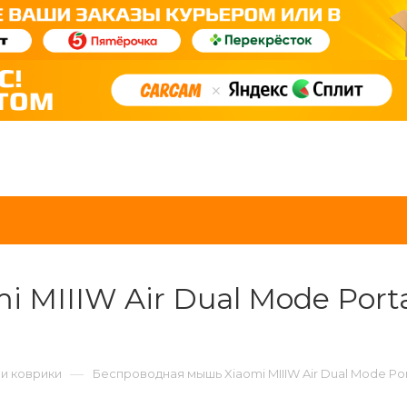
 MIIIW Air Dual Mode Port
—
и коврики
Беспроводная мышь Xiaomi MIIIW Air Dual Mode P