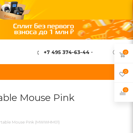
+7 495 374-63-44
0
ВОЙТИ
0
0
able Mouse Pink
ortable Mouse Pink (MWWHM01)