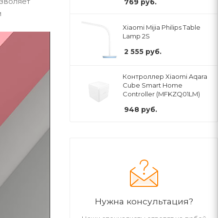
зволяет
769
руб.
м
Xiaomi Mijia Philips Table
Lamp 2S
2 555
руб.
Контроллер Xiaomi Aqara
Cube Smart Home
Controller (MFKZQ01LM)
948
руб.
Нужна консультация?