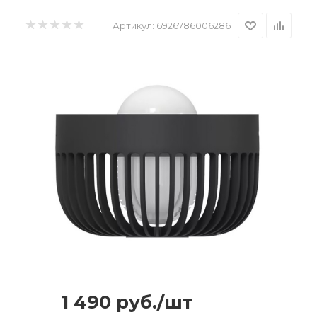
Артикул:
6926786006286
1 490
руб.
/шт