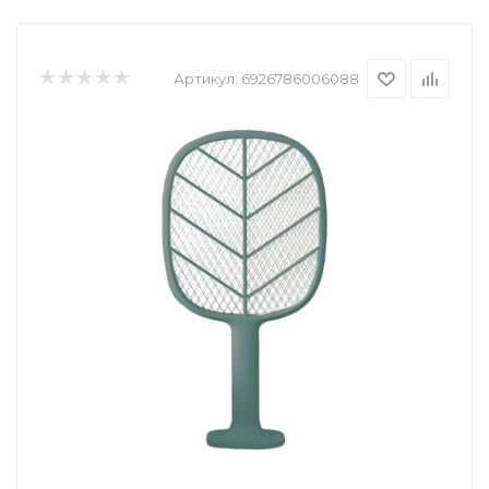
Артикул:
6926786006088