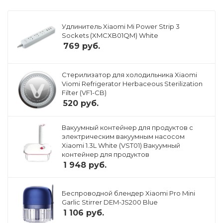
Удлинитель Xiaomi Mi Power Strip 3
Sockets (XMCXB01QM) White
769
руб.
Стерилизатор для холодильника Xiaomi
Viomi Refrigerator Herbaceous Sterilization
Filter (VF1-CB)
520
руб.
Вакуумный контейнер для продуктов с
электрическим вакуумным насосом
Xiaomi 1.3L White (VST01) Вакуумный
контейнер для продуктов
1 948
руб.
Беспроводной блендер Xiaomi Pro Mini
Garlic Stirrer DEM-JS200 Blue
1 106
руб.