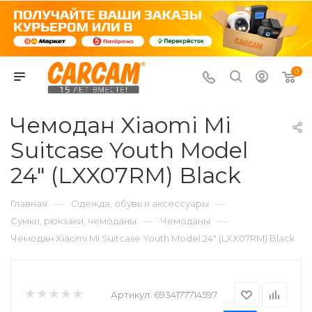
0
Чемодан Xiaomi Mi
Suitcase Youth Model
24" (LXX07RM) Black
—
—
Главная
Одежда, обувь и аксессуары
—
—
Сумки, рюкзаки, чемоданы
Чемоданы
Чемодан Xiaomi Mi Suitcase Youth Model 24" (LXX07RM) Black
Артикул:
6934177714597