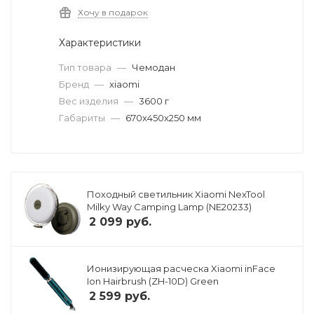
Хочу в подарок
Характеристики
Тип товара
—
Чемодан
Бренд
—
xiaomi
Вес изделия
—
3600 г
Габариты
—
670x450x250 мм
Походный светильник Xiaomi NexTool
Milky Way Camping Lamp (NE20233)
2 099
руб.
Ионизирующая расческа Xiaomi inFace
Ion Hairbrush (ZH-10D) Green
2 599
руб.