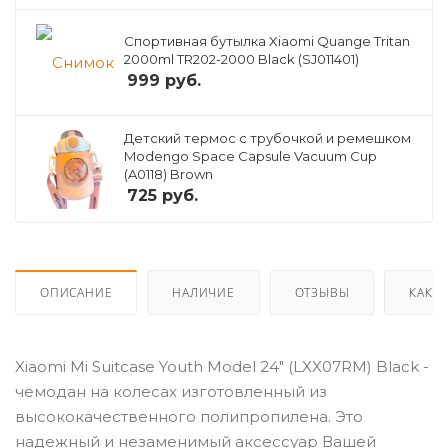
Спортивная бутылка Xiaomi Quange Tritan
2000ml TR202-2000 Black (SJ011401)
999
руб.
Детский термос с трубочкой и ремешком
Modengo Space Capsule Vacuum Cup
(A0118) Brown
725
руб.
ОПИСАНИЕ
НАЛИЧИЕ
ОТЗЫВЫ
КАК К
Xiaomi Mi Suitcase Youth Model 24" (LXX07RM) Black -
чемодан на колесах изготовленный из
высококачественного полипропилена. Это
надежный и незаменимый аксессуар Вашей