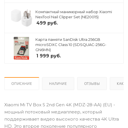
Компактный маникюрный набор Xiaomi
NexTool Nail Clipper Set (NE20015)
499
руб.
Карта памяти SanDisk Ultra 256GB
microSDXC Class 10 (SDSQUAC-256G-
GN6MN)
1 999
руб.
ОПИСАНИЕ
НАЛИЧИЕ
ОТЗЫВЫ
КАК К
Xiaomi Mi TV Box S 2nd Gen 4K (MDZ-28-AA) (EU) -
мощный потоковый медиаплеер, который
поддерживает видео высокого качества 4K Ultra
HD. Это второе поколение популярного