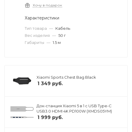
Хочу в подарок
Характеристики
Тип товара
—
Кабель
Вес изделия
—
50 г
Габариты
—
1.5 м
Xiaomi Sports Chest Bag Black
1 349
руб.
Док-станция Xiaomi 5 в 1 с USB Type-C
USB3.0 HDMI 4K PD100W (XMDS05YM)
1 999
руб.