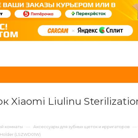
Xiaomi Liulinu Sterilizatio
—
—
ой комнаты
Аксессуары для зубных щеток и ирригаторов
h Holder (LSZWD01W)