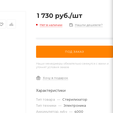
1 730
руб.
/шт
Нет в наличии
Нашли дешевле?
ПОД ЗАКАЗ
Наши менеджеры обязательно свяжутся с вами и
уточнят условия заказа
Хочу в подарок
Характеристики
Тип товара
—
Стерилизатор
Тип техники
—
Электроника
Аккумулятор, мАч
—
4000