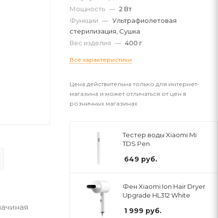
Мощность
—
2 Вт
Функции
—
Ультрафиолетовая
стерилизация, Сушка
Вес изделия
—
400 г
Все характеристики
Цена действительна только для интернет-
магазина и может отличаться от цен в
розничных магазинах
Тестер воды Xiaomi Mi
TDS Pen
649
руб.
Фен Xiaomi Ion Hair Dryer
Upgrade HL312 White
начиная
1 999
руб.