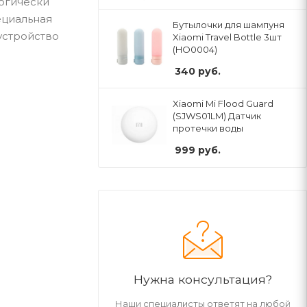
логически
ециальная
Бутылочки для шампуня
устройство
Xiaomi Travel Bottle 3шт
(HO0004)
340
руб.
Xiaomi Mi Flood Guard
(SJWS01LM) Датчик
протечки воды
999
руб.
Нужна консультация?
Наши специалисты ответят на любой