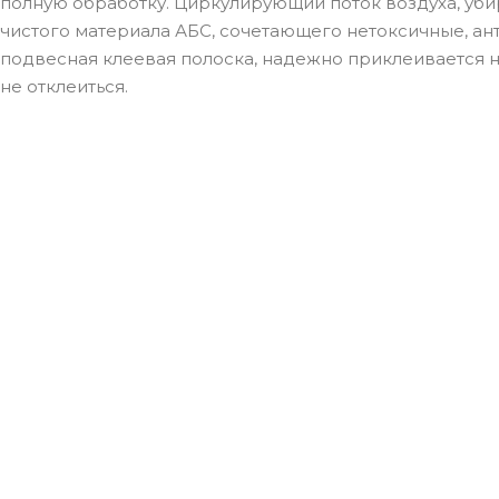
полную обработку. Циркулирующий поток воздуха, уби
чистого материала АБС, сочетающего нетоксичные, ан
подвесная клеевая полоска, надежно приклеивается н
не отклеиться.