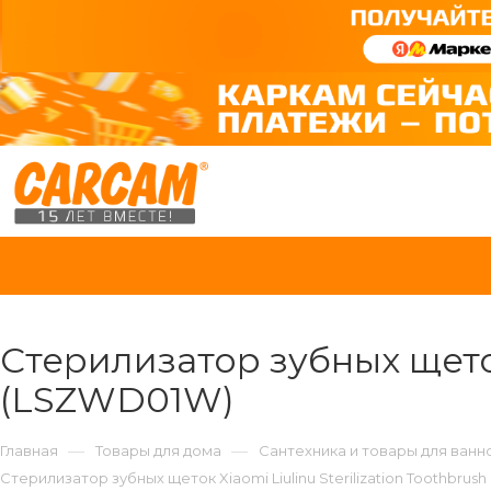
Стерилизатор зубных щеток 
(LSZWD01W)
—
—
Главная
Товары для дома
Сантехника и товары для ванн
Стерилизатор зубных щеток Xiaomi Liulinu Sterilization Toothbrus