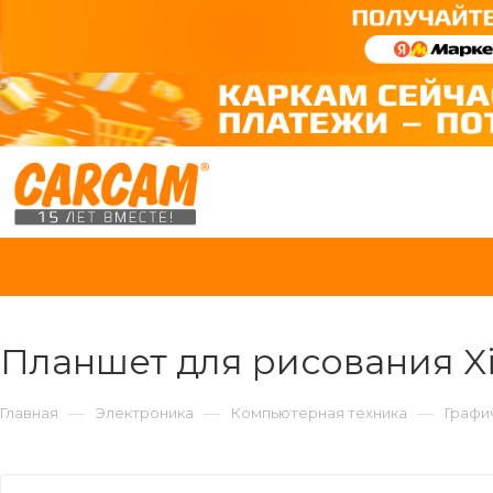
Планшет для рисования Xia
—
—
—
Главная
Электроника
Компьютерная техника
Графи