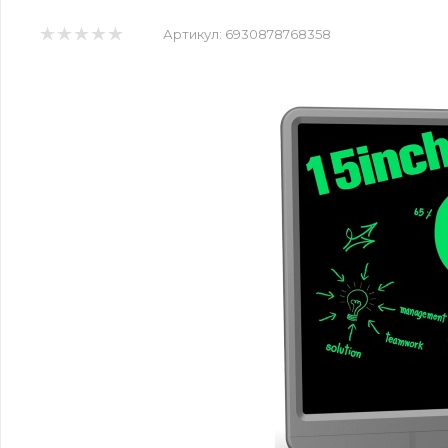
Артикул:
6930878768358