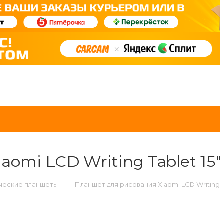
omi LCD Writing Tablet 15
—
ческие планшеты
Планшет для рисования Xiaomi LCD Writing T