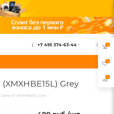
+7 495 374-63-44
0
ВОЙТИ
0
0
" (XMXHBE15L) Grey
ablet 15" (XMXHBE15L) Grey