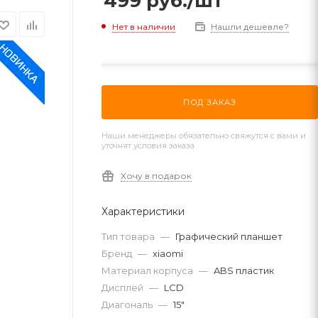
499
руб.
/шт
Нет в наличии
Нашли дешевле?
ПОД ЗАКАЗ
Наши менеджеры обязательно свяжутся с вами и
уточнят условия заказа
Хочу в подарок
Характеристики
Тип товара
—
Графический планшет
Бренд
—
xiaomi
Материал корпуса
—
ABS пластик
Дисплей
—
LCD
Диагональ
—
15"