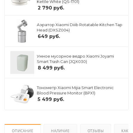
Kettle White (QS-1701)
2 790
руб.
Аэратор Xiaomi Diiib Rotatable Kitchen Tap
Head (DXSZ004)
649
руб.
Умное мусорное ведро Xiaomi Joyami
Smart Trash Can (JQX030)
8 499
руб.
Тонометр Xiaomi Mijia Smart Electronic
Blood Pressure Monitor (BPX1)
5 499
руб.
ОПИСАНИЕ
НАЛИЧИЕ
ОТЗЫВЫ
КАК К