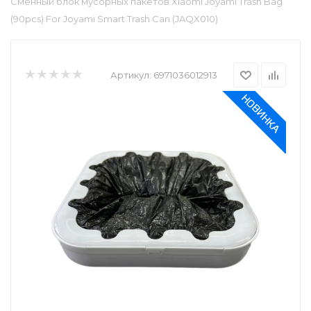
Сменный блок мусорных пакетов Xiaomi Joyami Trash Bag
(90pcs) For Joyami Smart Trash Can (JAQX010)
Артикул:
6971036012913