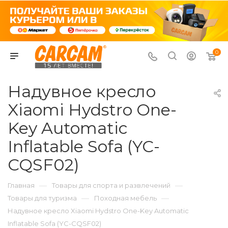
0
Надувное кресло
Xiaomi Hydstro One-
Key Automatic
Inflatable Sofa (YC-
CQSF02)
—
—
Главная
Товары для спорта и развлечений
—
—
Товары для туризма
Походная мебель
Надувное кресло Xiaomi Hydstro One-Key Automatic
Inflatable Sofa (YC-CQSF02)