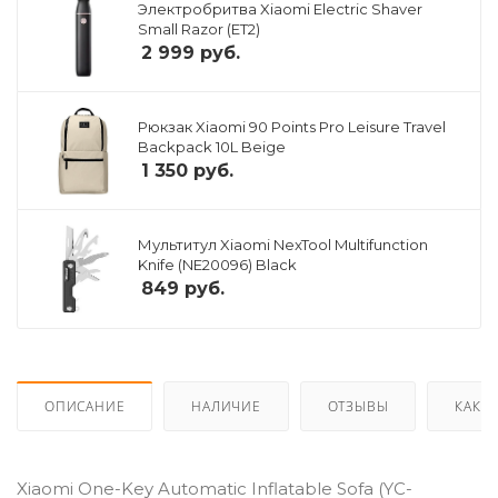
Электробритва Xiaomi Electric Shaver
Small Razor (ET2)
2 999
руб.
Рюкзак Xiaomi 90 Points Pro Leisure Travel
Backpack 10L Beige
1 350
руб.
Мультитул Xiaomi NexTool Multifunction
Knife (NE20096) Black
849
руб.
ОПИСАНИЕ
НАЛИЧИЕ
ОТЗЫВЫ
КАК К
Xiaomi One-Key Automatic Inflatable Sofa (YC-