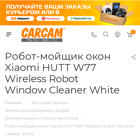
0
Робот-мойщик окон
Xiaomi HUTT W77
Wireless Robot
Window Cleaner White
—
—
Главная
Бытовая техника
—
Техника для домашней уборки
—
Электрические стеклоочистители
Робот-мойщик окон Xiaomi HUTT W77 Wireless Robot Window
Cleaner White