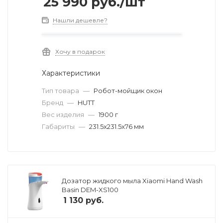
25 990
руб.
/шт
Нашли дешевле?
Хочу в подарок
Характеристики
Тип товара
—
Робот-мойщик окон
Бренд
—
HUTT
Вес изделия
—
1900 г
Габариты
—
231.5x231.5x76 мм
Дозатор жидкого мыла Xiaomi Hand Wash
Basin DEM-XS100
1 130
руб.