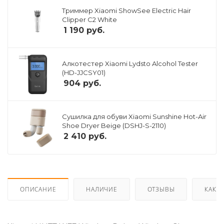
Триммер Xiaomi ShowSee Electric Hair
Clipper C2 White
1 190
руб.
Алкотестер Xiaomi Lydsto Alcohol Tester
(HD-JJCSY01)
904
руб.
Сушилка для обуви Xiaomi Sunshine Hot-Air
Shoe Dryer Beige (DSHJ-S-2110)
2 410
руб.
ОПИСАНИЕ
НАЛИЧИЕ
ОТЗЫВЫ
КАК К