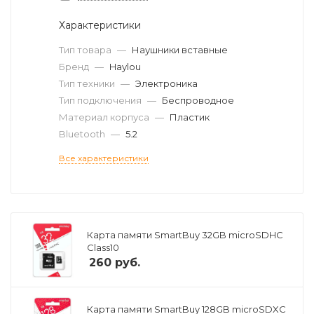
Характеристики
Тип товара
—
Наушники вставные
Бренд
—
Haylou
Тип техники
—
Электроника
Тип подключения
—
Беспроводное
Материал корпуса
—
Пластик
Bluetooth
—
5.2
Все характеристики
Карта памяти SmartBuy 32GB microSDHC
Class10
260
руб.
Карта памяти SmartBuy 128GB microSDXC