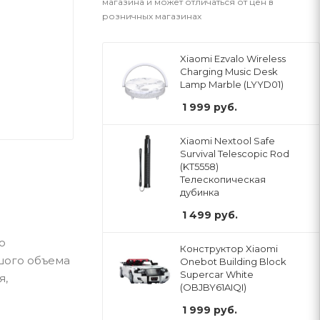
магазина и может отличаться от цен в
розничных магазинах
Xiaomi Ezvalo Wireless
Charging Music Desk
Lamp Marble (LYYD01)
1 999
руб.
Xiaomi Nextool Safe
Survival Telescopic Rod
(KT5558)
Телескопическая
дубинка
1 499
руб.
ю
Конструктор Xiaomi
ьшого объема
Onebot Building Block
Supercar White
я,
(OBJBY61AIQI)
1 999
руб.