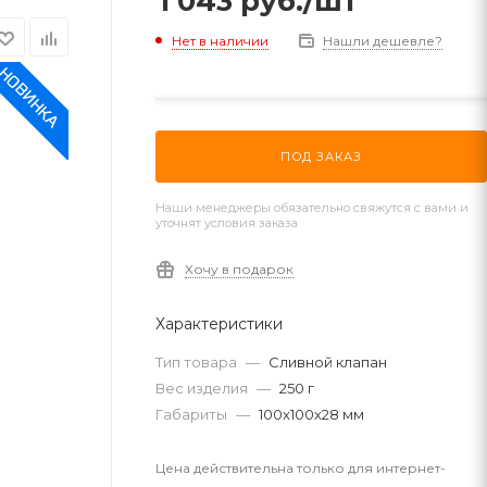
1 043
руб.
/шт
Нет в наличии
Нашли дешевле?
ПОД ЗАКАЗ
Наши менеджеры обязательно свяжутся с вами и
уточнят условия заказа
Хочу в подарок
Характеристики
Тип товара
—
Сливной клапан
Вес изделия
—
250 г
Габариты
—
100x100x28 мм
Цена действительна только для интернет-