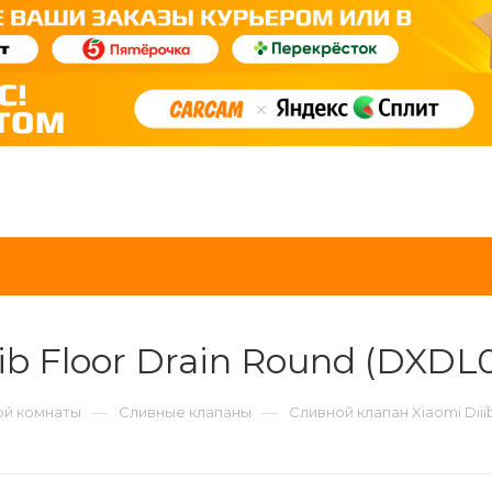
ib Floor Drain Round (DXDL
—
—
ой комнаты
Сливные клапаны
Сливной клапан Xiaomi Diii