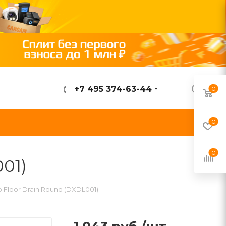
+7 495 374-63-44
0
ВОЙТИ
0
0
001)
b Floor Drain Round (DXDL001)