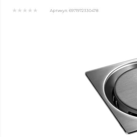
Артикул:
6971972330478