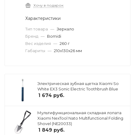
Хочу в подарок
Характеристики
Тип товара
—
Зеркало
Бренд
—
Bomidi
Вес изделия
—
260 г
Габариты
—
210x130x26 мм
Электрическая зубная щетка Xiaomi So
White EX3 Sonic Electric Toothbrush Blue
1 674
руб.
Мультифункциональная складная лопата
Xiaomi NexTool Nato Multifunctional Folding
Shovel (NE20033)
1 849
руб.