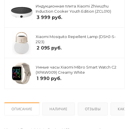
Индукционная плита Xiaomi Zhiwuzhu
Induction Cooker Youth Edition (ZCL010)
3 999
руб.
Xiaomi Mosquito Repellent Lamp (DSHJ-S-
2123)
2 095
руб.
Умные часы Xiaomi Mibro Smart Watch C2
(XPAW009) Creamy White
1 990
руб.
ОПИСАНИЕ
НАЛИЧИЕ
ОТЗЫВЫ
КАК К