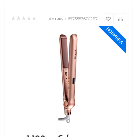
Артикул:
6975557670287