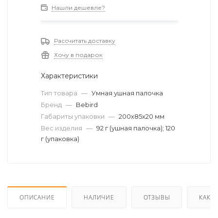
Нашли дешевле?
Рассчитать доставку
Хочу в подарок
Характеристики
Тип товара
—
Умная ушная палочка
Бренд
—
Bebird
Габариты упаковки
—
200х85х20 мм
Вес изделия
—
92 г (ушная палочка); 120
г (упаковка)
ОПИСАНИЕ
НАЛИЧИЕ
ОТЗЫВЫ
КАК К