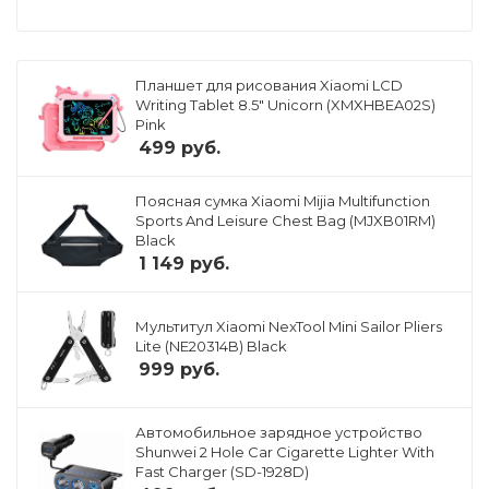
Планшет для рисования Xiaomi LCD
Writing Tablet 8.5" Unicorn (XMXHBEA02S)
Pink
499
руб.
Поясная сумка Xiaomi Mijia Multifunction
Sports And Leisure Chest Bag (MJXB01RM)
Black
1 149
руб.
Мультитул Xiaomi NexTool Mini Sailor Pliers
Lite (NE20314B) Black
999
руб.
Автомобильное зарядное устройство
Shunwei 2 Hole Car Cigarette Lighter With
Fast Charger (SD-1928D)