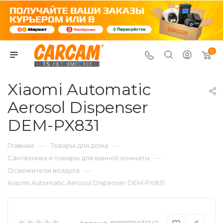
0
Xiaomi Automatic
Aerosol Dispenser
DEM-PX831
—
—
Главная
Товары для дома
—
Сантехника и товары для ванной комнаты
—
Освежители воздуха
Xiaomi Automatic Aerosol Dispenser DEM-PX831
Артикул:
6955578031342